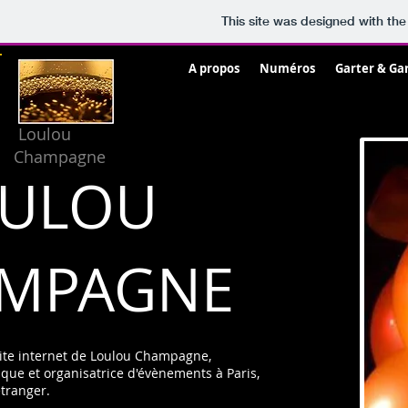
This site was designed with th
Home
A propos
Numéros
Garter & Ga
Loulou
Champagne
ULOU
MPAGNE
site internet de Loulou Champagne,
sque et organisatrice d'évènements à Paris,
étranger.